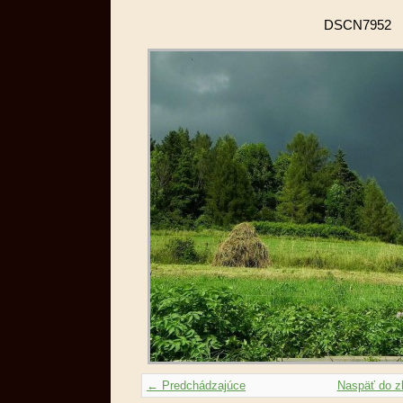
DSCN7952
← Predchádzajúce
Naspäť do z