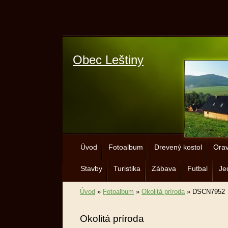
Obec Leštiny
Úvod
Fotoalbum
Drevený kostol
Orav
Stavby
Turistika
Zábava
Futbal
Je
Úvod
»
Fotoalbum
»
Okolitá príroda
»
DSCN7952
Okolitá príroda