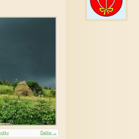
ložky
Ďalšie →